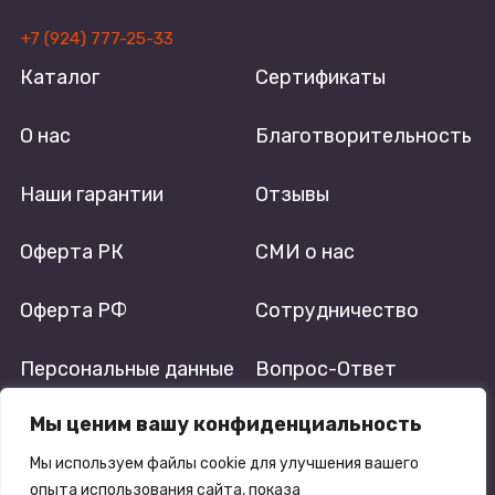
+7 (924) 777-25-33
Каталог
Сертификаты
О нас
Благотворительность
Наши гарантии
Отзывы
Оферта РК
СМИ о нас
Оферта РФ
Сотрудничество
Персональные данные
Вопрос-Ответ
Мы ценим вашу конфиденциальность
Пользовательское
Реквизиты
соглашение
Мы используем файлы cookie для улучшения вашего
опыта использования сайта, показа